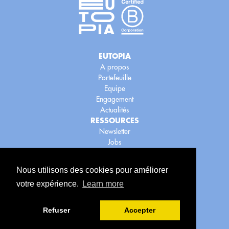
EUTOPIA
A propos
Portefeuille
Equipe
Engagement
Actualités
RESSOURCES
Newsletter
Jobs
Blog
LEGAL
Nous utilisons des cookies pour améliorer
Legal
votre expérience.
Learn more
Confidentialité
Cookies
Refuser
Accepter
Copyright © 2023 Eutopia
Retrouvez nous ici :