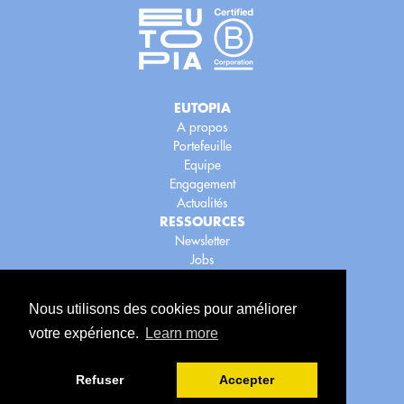
EUTOPIA
A propos
Portefeuille
Equipe
Engagement
Actualités
RESSOURCES
Newsletter
Jobs
Blog
LEGAL
Nous utilisons des cookies pour améliorer
Legal
votre expérience.
Learn more
Confidentialité
Cookies
Refuser
Accepter
Copyright © 2023 Eutopia